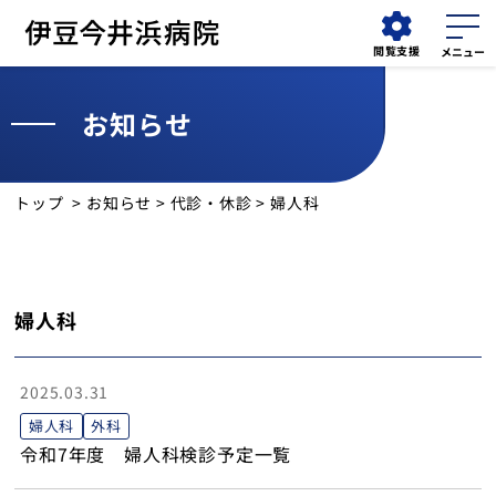
閲覧支援
お知らせ
WEB
外来
検索する
問診
担当医表
トップ
>
お知らせ
>
代診・休診
> 婦人科
外来受診
入院・面会
婦人科
診療科
2025.03.31
診療部門
婦人科
外科
令和7年度 婦人科検診予定一覧
健診・人間ドック