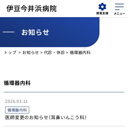
閲覧支援
お知らせ
WEB
外来
検索する
問診
担当医表
トップ
>
お知らせ
>
代診・休診
> 循環器内科
外来受診
入院・面会
循環器内科
診療科
2026.03.11
診療部門
循環器内科
医師変更のお知らせ（耳鼻いんこう科）
健診・人間ドック