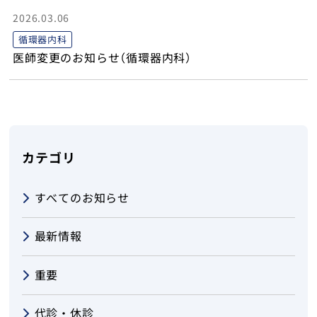
2026.03.06
伊豆今井浜病院訪問看護ステーション
循環器内科
医師変更のお知らせ（循環器内科）
当院について
交通アクセス
採用情報
カテゴリ
医療関係者の方へ
すべてのお知らせ
お問い合わせ
最新情報
重要
トップ
代診・休診